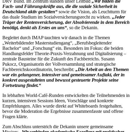
DRV Bund. Im Zentrum standen unser Leitbild
„Wir bilden die
Fach- und Führungskräfte aus, die die soziale Sicherheit in
Deutschland aktiv gestalten“
sowie die Vision, als Leuchtturm für
das duale Studium im Sozialversicherungsrecht zu wirken.
„Jeder
Träger der Rentenversicherung, der Absolvierende in dem Bereich
benötigt, denkt als Erstes an uns“
, so die Dekanin.
Begleitet durch IMAP tauchten wir danach in die Themen
„Weiterbildender Masterstudiengang“, „Berufsbegleitender
Bachelor“ und „Forschung“ ein. Besonders im Fokus: die beiden
Handlungsfelder Theorie-Praxis-Verzahnung und Digitalisierung –
zentrale Bausteine für die Zukunft des Fachbereichs. Susann
Pukocz, Organisatorin der Vollversammlung und strategische
Fachbereichskoordinatorin, beschreibt:
„Die Arbeit an den Themen
war ein gelungener, intensiver und gemeinsamer Auftakt, der in
konkret ausgestalteten und bewusst gesteuerte Projekte seine
Fortsetzung findet.“
In lebhaften World-Café-Runden entwickelten die Teilnehmenden in
kurzen, intensiven Sessions Ideen, Vorschläge und konkrete
Empfehlungen. Alles wurde direkt auf Whiteboards festgehalten,
bevor die Moderation die Ergebnisse zusammenfasste und offene
Fragen klärte.
Zum Abschluss unterstrich die Dekanin unsere gemeinsame
Mission:
„Wir verbinden akademische Exzellenz mit praktischer