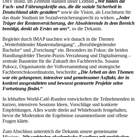
DRV Bund. Im Zentrum standen unser Leitbild
„Wir bilden die
Fach- und Führungskräfte aus, die die soziale Sicherheit in
Deutschland aktiv gestalten“
sowie die Vision, als Leuchtturm für
das duale Studium im Sozialversicherungsrecht zu wirken.
„Jeder
Träger der Rentenversicherung, der Absolvierende in dem Bereich
benötigt, denkt als Erstes an uns“
, so die Dekanin.
Begleitet durch IMAP tauchten wir danach in die Themen
„Weiterbildender Masterstudiengang“, „Berufsbegleitender
Bachelor“ und „Forschung“ ein. Besonders im Fokus: die beiden
Handlungsfelder Theorie-Praxis-Verzahnung und Digitalisierung –
zentrale Bausteine für die Zukunft des Fachbereichs. Susann
Pukocz, Organisatorin der Vollversammlung und strategische
Fachbereichskoordinatorin, beschreibt:
„Die Arbeit an den Themen
war ein gelungener, intensiver und gemeinsamer Auftakt, der in
konkret ausgestalteten und bewusst gesteuerte Projekte seine
Fortsetzung findet.“
In lebhaften World-Café-Runden entwickelten die Teilnehmenden in
kurzen, intensiven Sessions Ideen, Vorschläge und konkrete
Empfehlungen. Alles wurde direkt auf Whiteboards festgehalten,
bevor die Moderation die Ergebnisse zusammenfasste und offene
Fragen klärte.
Zum Abschluss unterstrich die Dekanin unsere gemeinsame
Mission:
„Wir verbinden akademische Exzellenz mit praktischer